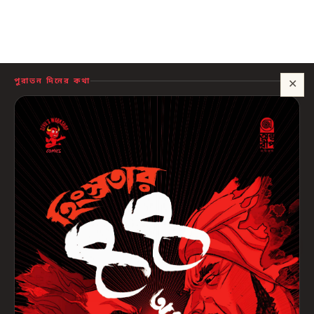
পুরাতন দিনের কথা
✕
সাহায্য?
🍪 সাইটটি চালু রাখতে কিছু প্রয়োজনীয় কুকি ব্যবহার হয়। আপনি রাজি থাকলে আমরা বিজ্ঞাপন ও
পরিসংখ্যানের কুকিও ব্যবহার করব, যাতে বুঝতে পারি কোন বই আপনাদের কাজে লাগছে।
প্রাইভেসি নীতি
শুধু প্রয়োজনীয়
সব ঠিক আছে