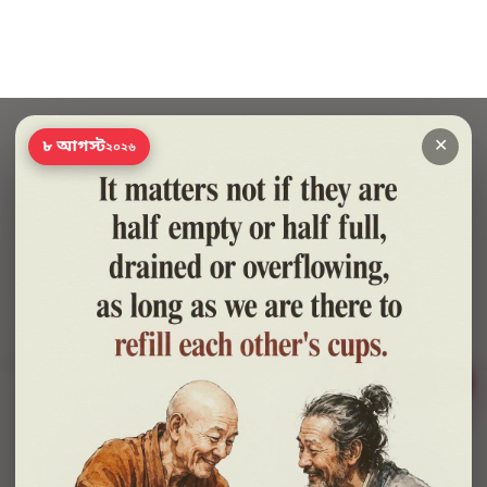
✕
৮ আগস্ট
২০২৬
সাহায্য?
🍪 সাইটটি চালু রাখতে কিছু প্রয়োজনীয় কুকি ব্যবহার হয়। আপনি রাজি থাকলে আমরা বিজ্ঞাপন ও
পরিসংখ্যানের কুকিও ব্যবহার করব, যাতে বুঝতে পারি কোন বই আপনাদের কাজে লাগছে।
প্রাইভেসি নীতি
শুধু প্রয়োজনীয়
সব ঠিক আছে