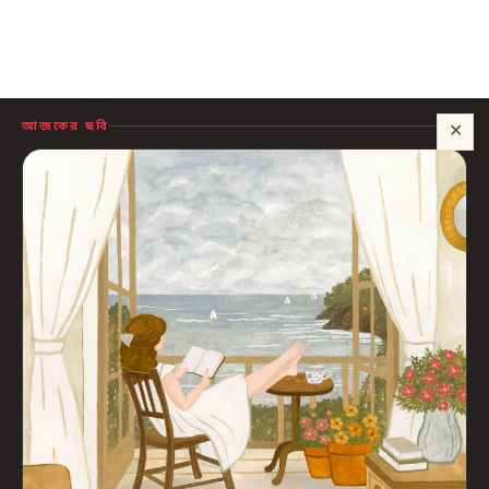
আজকের ছবি
✕
সাহায্য?
🍪 সাইটটি চালু রাখতে কিছু প্রয়োজনীয় কুকি ব্যবহার হয়। আপনি রাজি থাকলে আমরা বিজ্ঞাপন ও
পরিসংখ্যানের কুকিও ব্যবহার করব, যাতে বুঝতে পারি কোন বই আপনাদের কাজে লাগছে।
প্রাইভেসি নীতি
শুধু প্রয়োজনীয়
সব ঠিক আছে