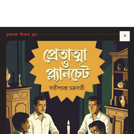
পুরোনো দিনের ভূত
✕
সাহায্য?
🍪 সাইটটি চালু রাখতে কিছু প্রয়োজনীয় কুকি ব্যবহার হয়। আপনি রাজি থাকলে আমরা বিজ্ঞাপন ও
পরিসংখ্যানের কুকিও ব্যবহার করব, যাতে বুঝতে পারি কোন বই আপনাদের কাজে লাগছে।
প্রাইভেসি নীতি
শুধু প্রয়োজনীয়
সব ঠিক আছে