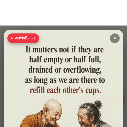
✕
৮ আগস্ট
২০২৬
সাহায্য?
🍪 সাইটটি চালু রাখতে কিছু প্রয়োজনীয় কুকি ব্যবহার হয়। আপনি রাজি থাকলে আমরা বিজ্ঞাপন ও
পরিসংখ্যানের কুকিও ব্যবহার করব, যাতে বুঝতে পারি কোন বই আপনাদের কাজে লাগছে।
প্রাইভেসি নীতি
শুধু প্রয়োজনীয়
সব ঠিক আছে