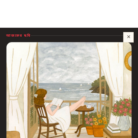
আজকের ছবি
✕
সাহায্য?
🍪 সাইটটি চালু রাখতে কিছু প্রয়োজনীয় কুকি ব্যবহার হয়। আপনি রাজি থাকলে আমরা বিজ্ঞাপন ও
পরিসংখ্যানের কুকিও ব্যবহার করব, যাতে বুঝতে পারি কোন বই আপনাদের কাজে লাগছে।
প্রাইভেসি নীতি
শুধু প্রয়োজনীয়
সব ঠিক আছে