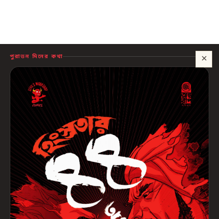
পুরাতন দিনের কথা
✕
সাহায্য?
🍪 সাইটটি চালু রাখতে কিছু প্রয়োজনীয় কুকি ব্যবহার হয়। আপনি রাজি থাকলে আমরা বিজ্ঞাপন ও
পরিসংখ্যানের কুকিও ব্যবহার করব, যাতে বুঝতে পারি কোন বই আপনাদের কাজে লাগছে।
প্রাইভেসি নীতি
শুধু প্রয়োজনীয়
সব ঠিক আছে