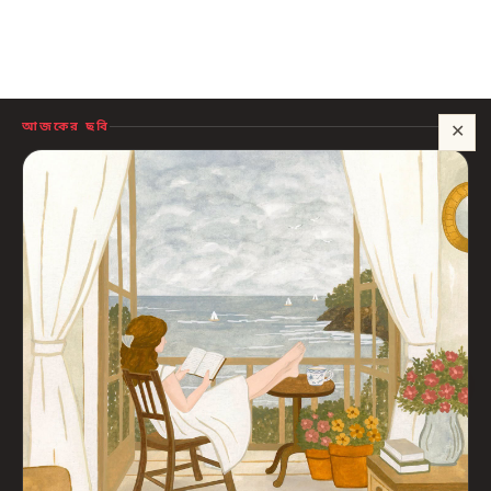
আজকের ছবি
✕
সাহায্য?
🍪 সাইটটি চালু রাখতে কিছু প্রয়োজনীয় কুকি ব্যবহার হয়। আপনি রাজি থাকলে আমরা বিজ্ঞাপন ও
পরিসংখ্যানের কুকিও ব্যবহার করব, যাতে বুঝতে পারি কোন বই আপনাদের কাজে লাগছে।
প্রাইভেসি নীতি
শুধু প্রয়োজনীয়
সব ঠিক আছে