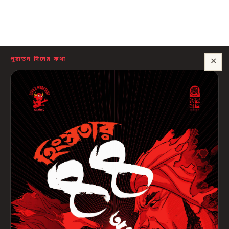
পুরাতন দিনের কথা
✕
সাহায্য?
🍪 সাইটটি চালু রাখতে কিছু প্রয়োজনীয় কুকি ব্যবহার হয়। আপনি রাজি থাকলে আমরা বিজ্ঞাপন ও
পরিসংখ্যানের কুকিও ব্যবহার করব, যাতে বুঝতে পারি কোন বই আপনাদের কাজে লাগছে।
প্রাইভেসি নীতি
শুধু প্রয়োজনীয়
সব ঠিক আছে