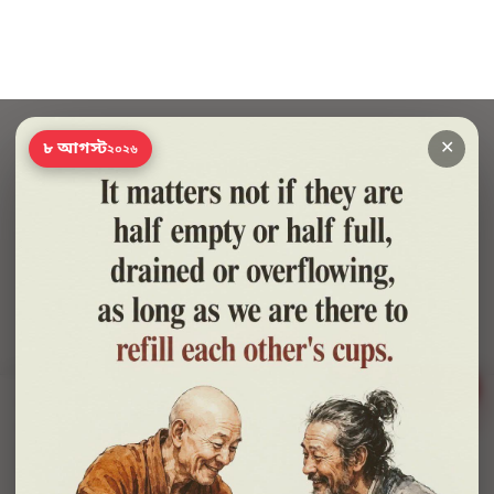
✕
৮ আগস্ট
২০২৬
সাহায্য?
🍪 সাইটটি চালু রাখতে কিছু প্রয়োজনীয় কুকি ব্যবহার হয়। আপনি রাজি থাকলে আমরা বিজ্ঞাপন ও
পরিসংখ্যানের কুকিও ব্যবহার করব, যাতে বুঝতে পারি কোন বই আপনাদের কাজে লাগছে।
প্রাইভেসি নীতি
শুধু প্রয়োজনীয়
সব ঠিক আছে