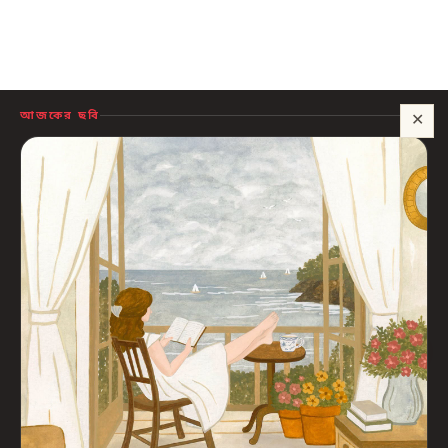
আজকের ছবি
✕
সাহায্য?
🍪 সাইটটি চালু রাখতে কিছু প্রয়োজনীয় কুকি ব্যবহার হয়। আপনি রাজি থাকলে আমরা বিজ্ঞাপন ও
পরিসংখ্যানের কুকিও ব্যবহার করব, যাতে বুঝতে পারি কোন বই আপনাদের কাজে লাগছে।
প্রাইভেসি নীতি
শুধু প্রয়োজনীয়
সব ঠিক আছে