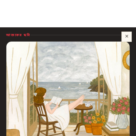
আজকের ছবি
✕
সাহায্য?
🍪 সাইটটি চালু রাখতে কিছু প্রয়োজনীয় কুকি ব্যবহার হয়। আপনি রাজি থাকলে আমরা বিজ্ঞাপন ও
পরিসংখ্যানের কুকিও ব্যবহার করব, যাতে বুঝতে পারি কোন বই আপনাদের কাজে লাগছে।
প্রাইভেসি নীতি
শুধু প্রয়োজনীয়
সব ঠিক আছে