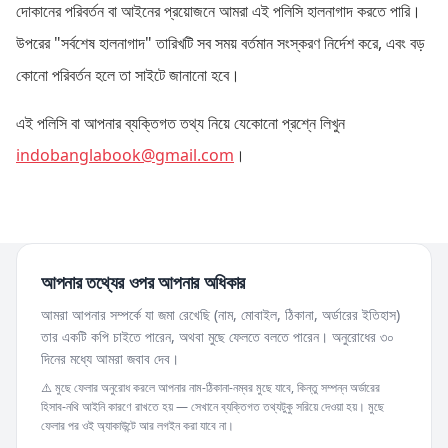
দোকানের পরিবর্তন বা আইনের প্রয়োজনে আমরা এই পলিসি হালনাগাদ করতে পারি।
উপরের "সর্বশেষ হালনাগাদ" তারিখটি সব সময় বর্তমান সংস্করণ নির্দেশ করে, এবং বড়
কোনো পরিবর্তন হলে তা সাইটে জানানো হবে।
এই পলিসি বা আপনার ব্যক্তিগত তথ্য নিয়ে যেকোনো প্রশ্নে লিখুন
indobanglabook@gmail.com
।
আপনার তথ্যের ওপর আপনার অধিকার
আমরা আপনার সম্পর্কে যা জমা রেখেছি (নাম, মোবাইল, ঠিকানা, অর্ডারের ইতিহাস)
তার একটি কপি চাইতে পারেন, অথবা মুছে ফেলতে বলতে পারেন। অনুরোধের ৩০
দিনের মধ্যে আমরা জবাব দেব।
⚠️ মুছে ফেলার অনুরোধ করলে আপনার নাম-ঠিকানা-নম্বর মুছে যাবে, কিন্তু সম্পন্ন অর্ডারের
হিসাব-নথি আইনি কারণে রাখতে হয় — সেখানে ব্যক্তিগত তথ্যটুকু সরিয়ে দেওয়া হয়। মুছে
ফেলার পর ওই অ্যাকাউন্টে আর লগইন করা যাবে না।