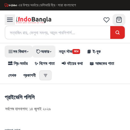
৳
২৯৯০
এর উপরে অর্ডারে ডেলিভারি ফ্রি · সারা বাংলাদেশে
সব বিভাগ
অফার
নতুন স্টক
📘 ই-বুক
NEW
🔜 প্রি-অর্ডার
✨ বিশেষ পাতা
📢 বইয়ের কথা
📖 আজকের পাতা
লেখক
প্রকাশনী
প্রাইভেসি পলিসি
সর্বশেষ হালনাগাদ:
১৪ জুলাই ২০২৬