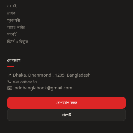
সব বই
লেখক
প্রকাশনী
আমার অর্ডার
সাপোর্ট
রিটার্ন ও রিফান্ড
যোগাযোগ
📍
Dhaka, Dhanmondi, 1205, Bangladesh
📞
০১৫৫৬৪৩৬১৪৭
✉️
indobanglabook@gmail.com
যোগাযোগ করুন
সাপোর্ট