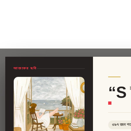
আজকের ছবি
“S
৩৯৭
জন পড