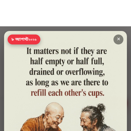
✕
৮ আগস্ট
২০২৬
সাহায্য?
🍪 সাইটটি চালু রাখতে কিছু প্রয়োজনীয় কুকি ব্যবহার হয়। আপনি রাজি থাকলে আমরা বিজ্ঞাপন ও
পরিসংখ্যানের কুকিও ব্যবহার করব, যাতে বুঝতে পারি কোন বই আপনাদের কাজে লাগছে।
প্রাইভেসি নীতি
শুধু প্রয়োজনীয়
সব ঠিক আছে