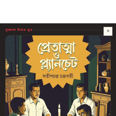
পুরোনো দিনের ভূত
✕
সাহায্য?
🍪 সাইটটি চালু রাখতে কিছু প্রয়োজনীয় কুকি ব্যবহার হয়। আপনি রাজি থাকলে আমরা বিজ্ঞাপন ও
পরিসংখ্যানের কুকিও ব্যবহার করব, যাতে বুঝতে পারি কোন বই আপনাদের কাজে লাগছে।
প্রাইভেসি নীতি
শুধু প্রয়োজনীয়
সব ঠিক আছে