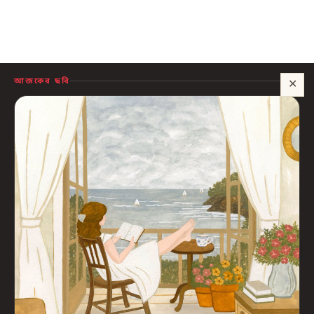
আজকের ছবি
✕
সাহায্য?
🍪 সাইটটি চালু রাখতে কিছু প্রয়োজনীয় কুকি ব্যবহার হয়। আপনি রাজি থাকলে আমরা বিজ্ঞাপন ও
পরিসংখ্যানের কুকিও ব্যবহার করব, যাতে বুঝতে পারি কোন বই আপনাদের কাজে লাগছে।
প্রাইভেসি নীতি
শুধু প্রয়োজনীয়
সব ঠিক আছে