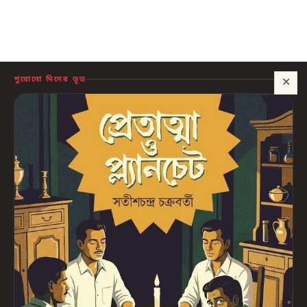
পুরোনো দিনের ভূত
✕
সাহায্য?
🍪 সাইটটি চালু রাখতে কিছু প্রয়োজনীয় কুকি ব্যবহার হয়। আপনি রাজি থাকলে আমরা বিজ্ঞাপন ও
পরিসংখ্যানের কুকিও ব্যবহার করব, যাতে বুঝতে পারি কোন বই আপনাদের কাজে লাগছে।
প্রাইভেসি নীতি
শুধু প্রয়োজনীয়
সব ঠিক আছে