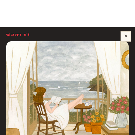
আজকের ছবি
✕
সাহায্য?
🍪 সাইটটি চালু রাখতে কিছু প্রয়োজনীয় কুকি ব্যবহার হয়। আপনি রাজি থাকলে আমরা বিজ্ঞাপন ও
পরিসংখ্যানের কুকিও ব্যবহার করব, যাতে বুঝতে পারি কোন বই আপনাদের কাজে লাগছে।
প্রাইভেসি নীতি
শুধু প্রয়োজনীয়
সব ঠিক আছে