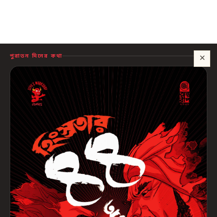
পুরাতন দিনের কথা
✕
সাহায্য?
🍪 সাইটটি চালু রাখতে কিছু প্রয়োজনীয় কুকি ব্যবহার হয়। আপনি রাজি থাকলে আমরা বিজ্ঞাপন ও
পরিসংখ্যানের কুকিও ব্যবহার করব, যাতে বুঝতে পারি কোন বই আপনাদের কাজে লাগছে।
প্রাইভেসি নীতি
শুধু প্রয়োজনীয়
সব ঠিক আছে