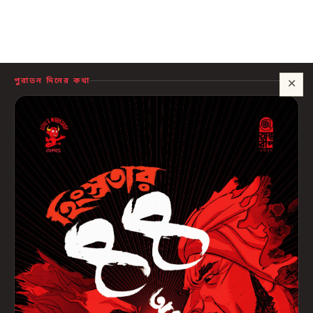
পুরাতন দিনের কথা
✕
সাহায্য?
🍪 সাইটটি চালু রাখতে কিছু প্রয়োজনীয় কুকি ব্যবহার হয়। আপনি রাজি থাকলে আমরা বিজ্ঞাপন ও
পরিসংখ্যানের কুকিও ব্যবহার করব, যাতে বুঝতে পারি কোন বই আপনাদের কাজে লাগছে।
প্রাইভেসি নীতি
শুধু প্রয়োজনীয়
সব ঠিক আছে