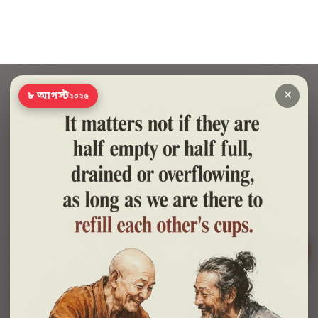
✕
৮ আগস্ট
২০২৬
সাহায্য?
🍪 সাইটটি চালু রাখতে কিছু প্রয়োজনীয় কুকি ব্যবহার হয়। আপনি রাজি থাকলে আমরা বিজ্ঞাপন ও
পরিসংখ্যানের কুকিও ব্যবহার করব, যাতে বুঝতে পারি কোন বই আপনাদের কাজে লাগছে।
প্রাইভেসি নীতি
শুধু প্রয়োজনীয়
সব ঠিক আছে