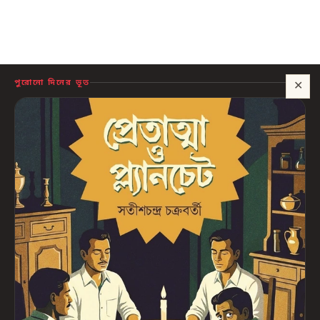
পুরোনো দিনের ভূত
✕
সাহায্য?
🍪 সাইটটি চালু রাখতে কিছু প্রয়োজনীয় কুকি ব্যবহার হয়। আপনি রাজি থাকলে আমরা বিজ্ঞাপন ও
পরিসংখ্যানের কুকিও ব্যবহার করব, যাতে বুঝতে পারি কোন বই আপনাদের কাজে লাগছে।
প্রাইভেসি নীতি
শুধু প্রয়োজনীয়
সব ঠিক আছে