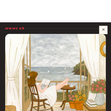
আজকের ছবি
✕
সাহায্য?
🍪 সাইটটি চালু রাখতে কিছু প্রয়োজনীয় কুকি ব্যবহার হয়। আপনি রাজি থাকলে আমরা বিজ্ঞাপন ও
পরিসংখ্যানের কুকিও ব্যবহার করব, যাতে বুঝতে পারি কোন বই আপনাদের কাজে লাগছে।
প্রাইভেসি নীতি
শুধু প্রয়োজনীয়
সব ঠিক আছে